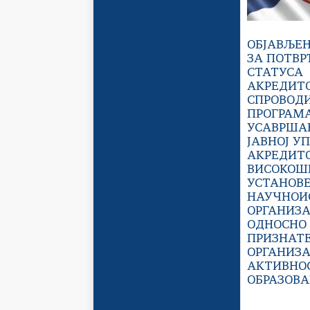
ОБЈАВЉЕН
ЗА ПОТВ
СТАТУСА
АКРЕДИТ
СПРОВОД
ПРОГРАМА
УСАВРША
ЈАВНОЈ У
АКРЕДИТ
ВИСОКОШ
УСТАНОВЕ
НАУЧНОИ
ОРГАНИЗА
ОДНОСНО 
ПРИЗНАТ
ОРГАНИЗА
АКТИВНО
ОБРАЗОВ