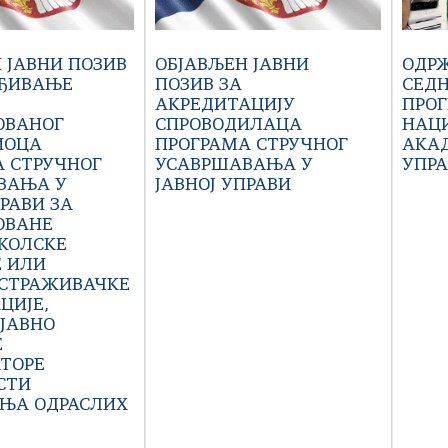
 ЈАВНИ ПОЗИВ
ОБЈАВЉЕН ЈАВНИ
ОДР
РЂИВАЊЕ
ПОЗИВ ЗА
СЕД
АКРЕДИТАЦИЈУ
ПРОГ
ОВАНОГ
СПРОВОДИЛАЦА
НАЦ
ИОЦА
ПРОГРАМА СТРУЧНОГ
АКАД
 СТРУЧНОГ
УСАВРШАВАЊА У
УПР
ВАЊА У
ЈАВНОЈ УПРАВИ
ПРАВИ ЗА
ОВАНЕ
КОЛСКЕ
 ИЛИ
СТРАЖИВАЧКЕ
ЦИЈЕ,
ЈАВНО
Е
ТОРЕ
СТИ
АЊА ОДРАСЛИХ