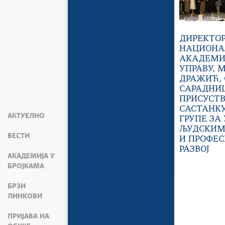
ДИРЕКТО
НАЦИОНА
АКАДЕМИЈ
УПРАВУ, 
ДРАЖИЋ, 
САРАДНИ
ПРИСУСТВ
САСТАНК
АКТУЕЛНО
ГРУПЕ ЗА
ЉУДСКИМ
ВЕСТИ
И ПРОФЕ
РАЗВОЈ
АКАДЕМИЈА У
БРОЈКАМА
БРЗИ
ЛИНКОВИ
ПРИЈАВА НА