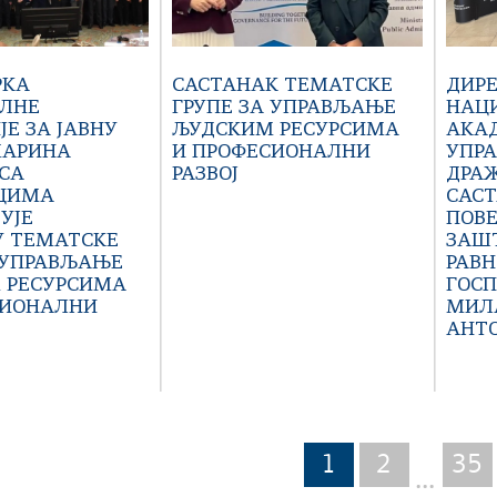
РКА
САСТАНАК ТЕМАТСКЕ
ДИР
ЛНЕ
ГРУПЕ ЗА УПРАВЉАЊЕ
НАЦ
Е ЗА ЈАВНУ
ЉУДСКИМ РЕСУРСИМА
АКАД
МАРИНА
И ПРОФЕСИОНАЛНИ
УПРА
СА
РАЗВОЈ
ДРАЖ
ЦИМА
САСТ
УЈЕ
ПОВ
У ТЕМАТСКЕ
ЗАШ
 УПРАВЉАЊЕ
РАВН
 РЕСУРСИМА
ГОС
СИОНАЛНИ
МИЛ
АНТ
1
2
35
...