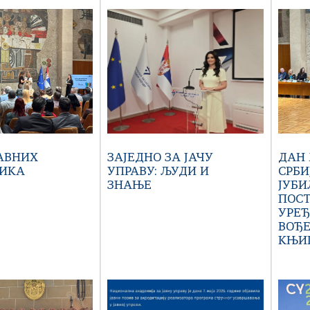
АВНИХ
ЗАЈЕДНО ЗА ЈАЧУ
ДАН
ИКА
УПРАВУ: ЉУДИ И
СРБИ
ЗНАЊЕ
ЈУБИ
ПОС
УРЕ
ВОЂ
КЊИГ