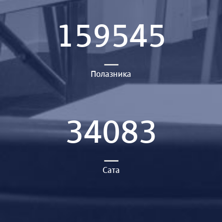
159545
Полазника
34083
Сата