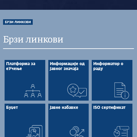
БРЗИ ЛИНКОВИ
Брзи линкови
Платформа за
Информације од
Информатор о
еУчење
јавног значаја
раду
Буџет
Јавне набавке
ISO сертификат