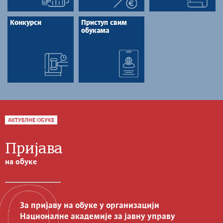
Конкурси
Приступ свим
обукама
АКТУЕЛНЕ ОБУКЕ
Пријава
на обуке
За пријаву на обуке у организацији
Националне академије за јавну управу