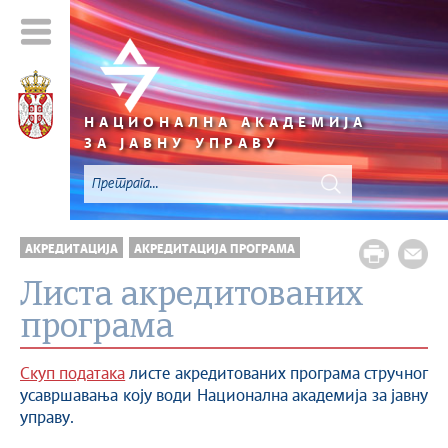
НАЦИОНАЛНА АКАДЕМИЈА
ЗА ЈАВНУ УПРАВУ
АКРЕДИТАЦИЈА
АКРЕДИТАЦИЈА ПРОГРАМА
Листа акредитованих
програма
Скуп података
листе акредитованих програма стручног
усавршавања коју води Национална академија за јавну
управу.