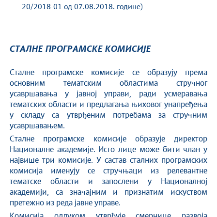
20/2018-01 од 07.08.2018. године)
СТАЛНЕ ПРОГРАМСКЕ КОМИСИЈЕ
Сталне програмске комисије се образују према
основним тематским областима стручног
усавршавања у јавној управи, ради усмеравања
тематских области и предлагања њиховог унапређења
у складу са утврђеним потребама за стручним
усавршавањем.
Сталне програмске комисије образује директор
Националне академије. Исто лице може бити члан у
највише три комисије. У састав сталних програмских
комисија именују се стручњаци из релевантне
тематске области и запослени у Националној
академији, са значајним и признатим искуством
претежно из реда јавне управе.
Комисија одлуком утврђује смернице развоја