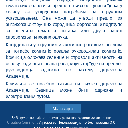
тематских области и предлоге њиховог унапређења у
складу са утврђеним потребама за стручним
усавршавањем. Она може да утврди предлог за
ангажовање стручних сарадника, образовање подгрупе
за поједина тематска питања или други начин
спровођења њихових одлука.
Координацију стручних и административних послова
за потребе комисије обавља руководилац комисије.
Комисија одржава седнице и спроводи активности на
основу Годишњег плана рада, који утврђује на предлог
руководиоца, односно по захтеву директора
Академије.
Комисија се посебно сазива на захтев директора
Академије. Седница може бити одржана и
електронским путем.
Мапа сајта
Веб презентација jе лиценциранa под условима лиценце
Creative Commons
Ауторство-Некомерцијално-Без прерада 3.0