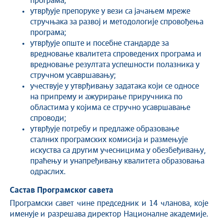
програма;
утврђује препоруке у вези са јачањем мреже
стручњака за развој и методологије спровођења
програма;
утврђује опште и посебне стандарде за
вредновање квалитета спроведених програма и
вредновање резултата успешности полазника у
стручном усавршавању;
учествује у утврђивању задатака који се односе
на припрему и ажурирање приручника по
областима у којима се стручно усавршавање
спроводи;
утврђује потребу и предлаже образовање
сталних програмских комисија и размењује
искуства са другим учесницима у обезбеђивању,
праћењу и унапређивању квалитета образовања
одраслих.
Састав Програмског савета
Програмски савет чине председник и 14 чланова, које
именује и разрешава директор Националне академије.