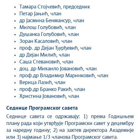
Тамара Стојчевић, председник
Петар Јањић, члан
др Јасмина Бенмансур, члан
Милош Голубовић, члан
Душанка Голубовић, члан
Зоран Касаловић, члан
проф. др Дејан Ђурђевић, члан
др Дејан Милић, члан
Саша Стевановић, члан
доц. др Михаило Јовановић, члан
проф.др Владимир Маринковић, члан
Верица Лазић, члан
проф.др Бранко Ракић, члан
Христина Јовановић, члан
Седнице Програмског савета
Седнице савета се одржавају: 1) према Годишњем
плану рада који утврђује Програмски савет у децембру
за наредну годину; 2) на захтев директора Академије
или 3) најмање 1/3 чланова Програмског савета.