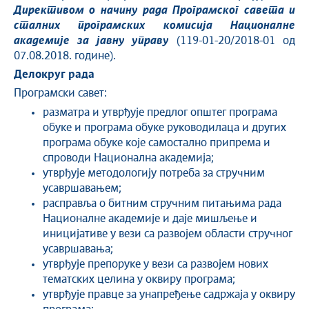
Директивом о начину рада Програмског савета и
сталних програмских комисија Националне
академије за јавну управу
(119-01-20/2018-01 од
07.08.2018. године).
Делокруг рада
Програмски савет:
разматра и утврђује предлог општег програма
обуке и програма обуке руководилаца и других
програма обуке које самостално припрема и
спроводи Национална академија;
утврђује методологију потреба за стручним
усавршавањем;
расправља о битним стручним питањима рада
Националне академије и даје мишљење и
иницијативе у вези са развојем области стручног
усавршавања;
утврђује препоруке у вези са развојем нових
тематских целина у оквиру програма;
утврђује правце за унапређење садржаја у оквиру