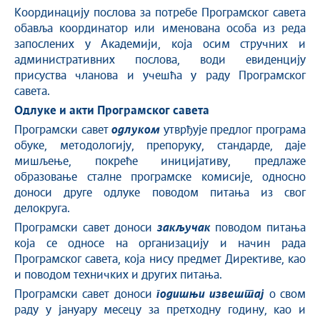
Координацију послова за потребе Програмског савета
обавља координатор или именована особа из реда
запослених у Академији, која осим стручних и
административних послова, води евиденцију
присуства чланова и учешћа у раду Програмског
савета.
Одлуке и акти Програмског савета
Програмски савет
одлуком
утврђује предлог програма
обуке, методологију, препоруку, стандарде, даје
мишљење, покреће иницијативу, предлаже
образовање сталне програмске комисије, односно
доноси друге одлуке поводом питања из свог
делокруга.
Програмски савет доноси
закључак
поводом питања
која се односе на организацију и начин рада
Програмског савета, која нису предмет Директиве, као
и поводом техничких и других питања.
Програмски савет доноси
годишњи извештај
о свом
раду у јануару месецу за претходну годину, као и