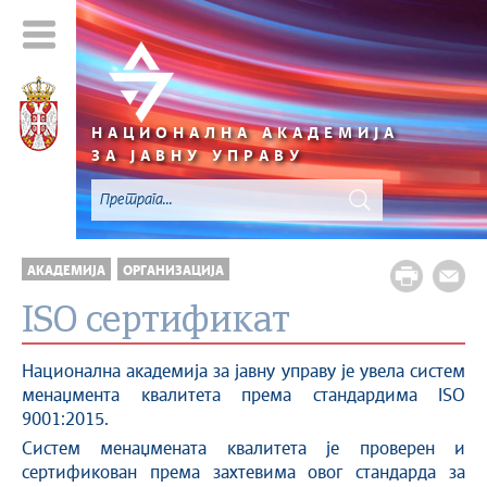
НАЦИОНАЛНА АКАДЕМИЈА
ЗА ЈАВНУ УПРАВУ
АКАДЕМИЈА
ОРГАНИЗАЦИЈА
ISO сертификат
Национална академија за јавну управу је увела систем
менаџмента квалитета према стандардима ISO
9001:2015.
Систем менаџмената квалитета је проверен и
сертификован према захтевима овог стандарда за