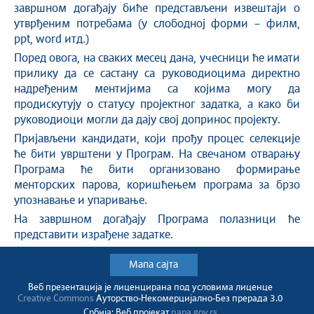
завршном догађају биће представљени извештаји о
утврђеним потребама (у слободној форми – филм,
ppt, word итд.)
Поред овога, на сваких месец дана, учесници ће имати
прилику да се састану са руководиоцима директно
надређеним ментијима са којима могу да
продискутују о статусу пројектног задатка, а како би
руководиоци могли да дају свој допринос пројекту.
Пријављени кандидати, који прођу процес селекције
ће бити уврштени у Програм. На свечаном отварању
Програма ће бити организовано формирање
менторских парова, коришћењем програма за брзо
упознавање и упаривање.
На завршном догађају Програма полазници ће
представити израђене задатке.
Мапа сајта
Веб презентација jе лиценциранa под условима лиценце
Creative Commons
Ауторство-Некомерцијално-Без прерада 3.0
Србија; Веб пројекат
napa.gov.rs