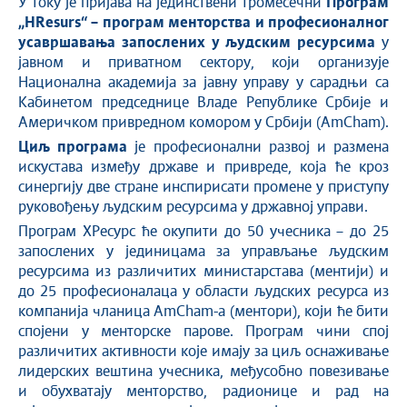
У току је пријава на јединствени тромесечни
Програм
„HResurs“ – програм менторства и професионалног
усавршавања запослених у људским ресурсима
у
јавном и приватном сектору, који организује
Национална академија за јавну управу у сарадњи са
Kабинетом председнице Владе Републике Србије и
Америчком привредном комором у Србији (AmCham).
Циљ програма
је професионални развој и размена
искустава између државе и привреде, која ће кроз
синергију две стране инспирисати промене у приступу
руковођењу људским ресурсима у државној управи.
Програм ХРесурс ће окупити до 50 учесника – до 25
запослених у јединицама за управљање људским
ресурсима из различитих министарстава (ментији) и
до 25 професионалаца у области људских ресурса из
компанија чланица AmCham-а (ментори), који ће бити
спојени у менторске парове. Програм чини спој
различитих активности које имају за циљ оснаживање
лидерских вештина учесника, међусобно повезивање
и обухватају менторство, радионице и рад на