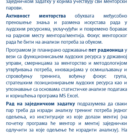
заједничком задатку у којима учествују сви менторски
парови.
Активност менторства
обухвата међусобно
преношење знања и размена искустава рада у
људским ресурсима, укључујући и повремено боравак
на радном месту ментора/ментија. Фокус менторског
рада ће бити на анализи потреба за обуком.
Програмом је планирано одржавање
пет радионица
у
вези са функционисањем људских ресурса у државној
управи, смерницама за менторство и методологијом
утврђивања потреба, иновацијама у осмишљавању и
спровођењу тренинга, вођењу фокус група,
стратешким позиционирањем људских ресурса као и
упознавање са основама статистичке анализе података
и коришћења програма MS Excel.
Рад на заједничком задатку
подразумева да сваки
пар треба да изради анализу тренинг потреба једног
одељења, из институције из које долази ментиј (на
почетку програма ће ментор и ментиј заједнички
одлучити за које одељење ће израдити анализу). На