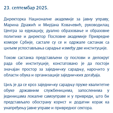
23. септембар 2025.
Директорка Националне академије за јавну управу,
Марина Дражић и Мирјана Ковачевић, руководилац
Центра за едукацију, дуално образовање и образовне
политике и директор Пословне академије Привредне
коморе Србије, састале су се и одржале састанак са
циљем успостављања сарадње између две институције.
Током састанка представљени су послови и делокруг
рада обе институције, констатовано је да постоји
значајан простор за заједничку сарадњу, нарочито у
области обука и организације заједничких догађаја.
Циљ је да се кроз заједничку сарадњу пруже квалитетне
обуке државним службеницима, запосленима у
јединицама локалне самоуправе и у привреди, што би
представљало обострану корист и додатни корак ка
унапређењу јавне управе и привредног сектора.