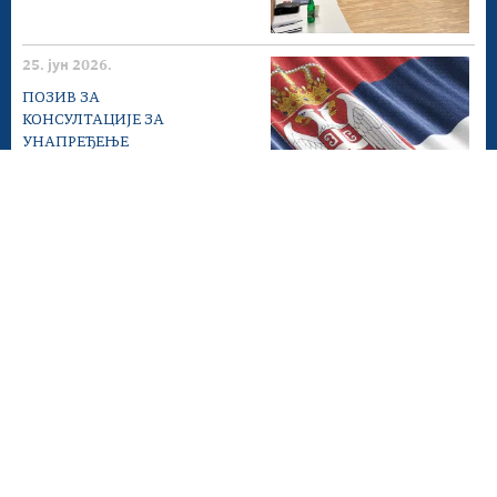
25. јун 2026.
ПОЗИВ ЗА
КОНСУЛТАЦИЈЕ ЗА
УНАПРЕЂЕЊЕ
ПОСТОЈЕЋИХ И РАЗВОЈА
НОВИХ...
22. јун 2026.
ДАН ДРЖАВНИХ
СЛУЖБЕНИКА
Мапа сајта
Веб презентација jе лиценциранa под условима лиценце