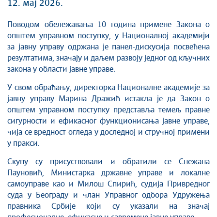
12. мај 2026.
Поводом обележавања 10 година примене Закона о
општем управном поступку, у Националној академији
за јавну управу одржана је панел-дискусија посвећена
резултатима, значају и даљем развоју једног од кључних
закона у области јавне управе.
У свом обраћању, директорка Националне академије за
јавну управу Марина Дражић истакла је да Закон о
општем управном поступку представља темељ правне
сигурности и ефикасног функционисања јавне управе,
чија се вредност огледа у доследној и стручној примени
у пракси.
Скупу су присуствовали и обратили се Снежана
Пауновић, Министарка државне управе и локалне
самоуправе као и Милош Спирић, судија Привредног
суда у Београду и члан Управног одбора Удружења
правника Србије који су указали на значај