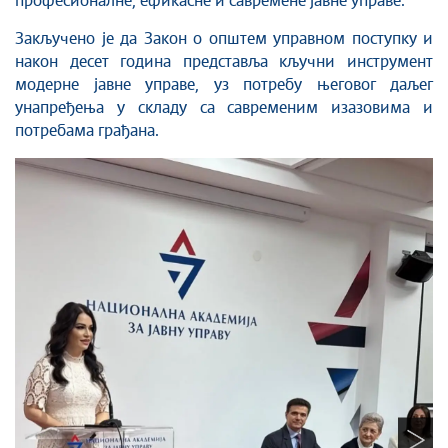
професионалне, ефикасне и савремене јавне управе.
Закључено је да Закон о општем управном поступку и
након десет година представља кључни инструмент
модерне јавне управе, уз потребу његовог даљег
унапређења у складу са савременим изазовима и
потребама грађана.